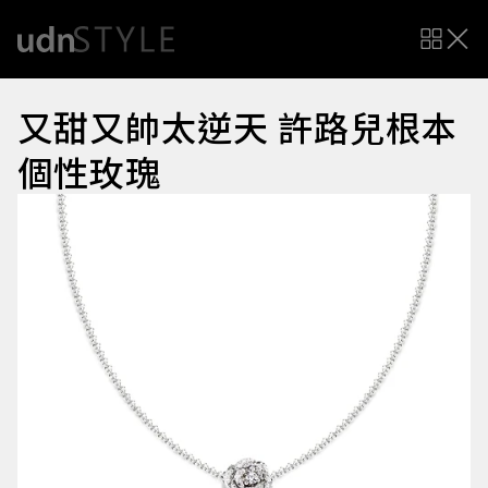
又甜又帥太逆天 許路兒根本
個性玫瑰