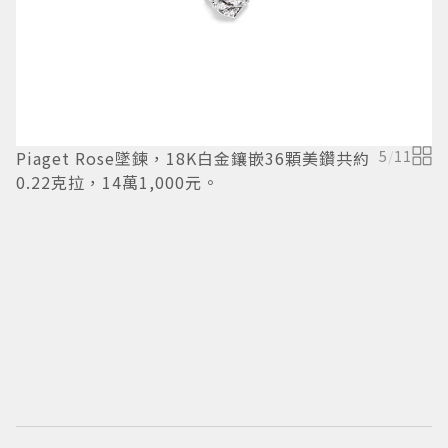
P
鑽
Piaget Rose墜鍊，18K白金鑲嵌36顆美鑽共約
5
/
11
0.22克拉，14萬1,000元。