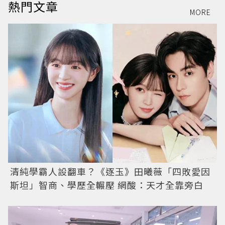
熱門文章
MORE
清純學霸人設翻車？《逐玉》田曦薇「四敗愛因
斯坦」智商、學歷全輾壓 網酸：天才全靠旁白