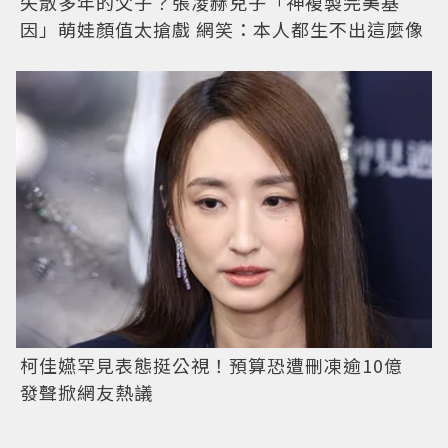
失散多年的父子？張凌赫兒子「神複製完美基
因」萌娃顏值太搶戲 網笑：本人都生不出這麼像
柯佳嬿罕見表態挺公視！預算恐遭刪凍逾10億
發聲掀網友熱議