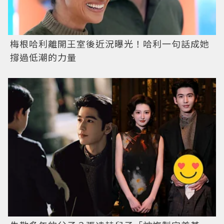
梅根哈利離開王室後近況曝光！哈利一句話成她
撐過低潮的力量