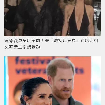
肯爺愛妻尺度全開！穿「透視連身衣」夜店亮相
火辣造型引爆話題