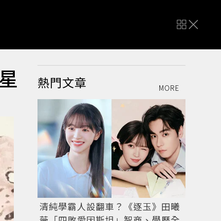
星
熱門文章
MORE
清純學霸人設翻車？《逐玉》田曦
薇「四敗愛因斯坦」智商、學歷全