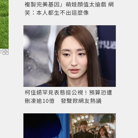
複製完美基因」萌娃顏值太搶戲 網
笑：本人都生不出這麼像
7
柯佳嬿罕見表態挺公視！預算恐遭
刪凍逾10億 發聲掀網友熱議