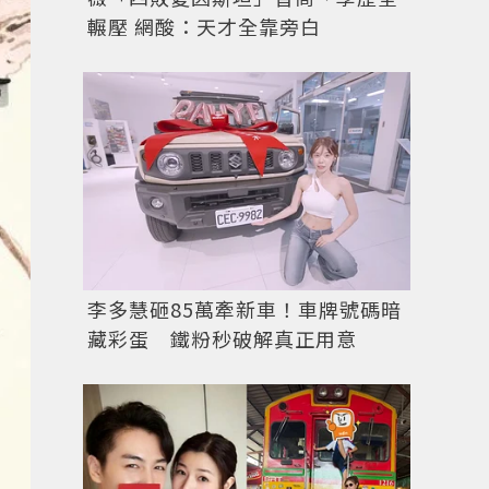
輾壓 網酸：天才全靠旁白
李多慧砸85萬牽新車！車牌號碼暗
藏彩蛋 鐵粉秒破解真正用意