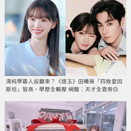
清純學霸人設翻車？《逐玉》田曦薇「四敗愛因
斯坦」智商、學歷全輾壓 網酸：天才全靠旁白