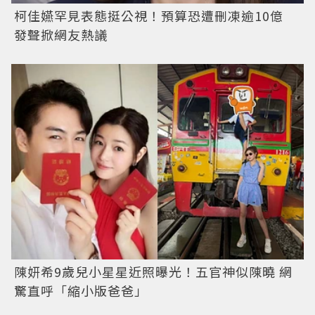
柯佳嬿罕見表態挺公視！預算恐遭刪凍逾10億
發聲掀網友熱議
陳妍希9歲兒小星星近照曝光！五官神似陳曉 網
驚直呼「縮小版爸爸」