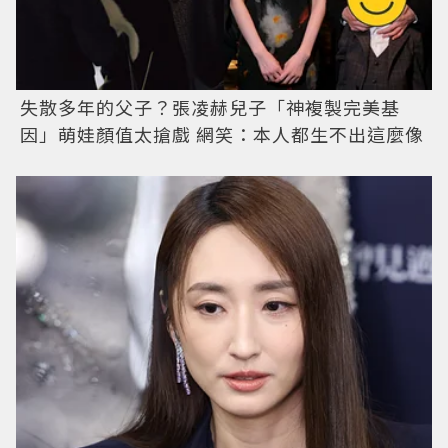
失散多年的父子？張凌赫兒子「神複製完美基
因」萌娃顏值太搶戲 網笑：本人都生不出這麼像