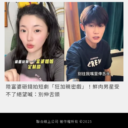
陸富婆砸錢拍短劇「狂加親密戲」！鮮肉男星受
不了絕望喊：別伸舌頭
聯合線上公司 著作權所有 ©2025