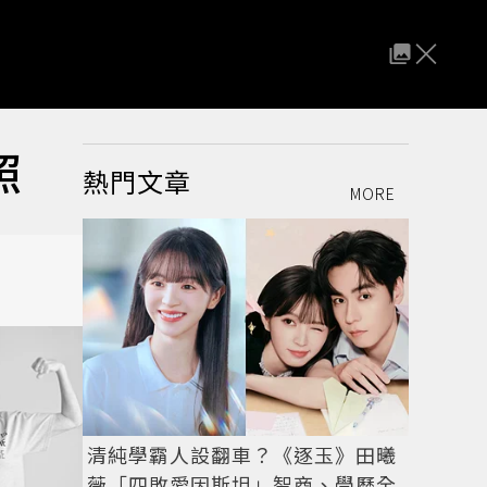
照
熱門文章
MORE
清純學霸人設翻車？《逐玉》田曦
薇「四敗愛因斯坦」智商、學歷全