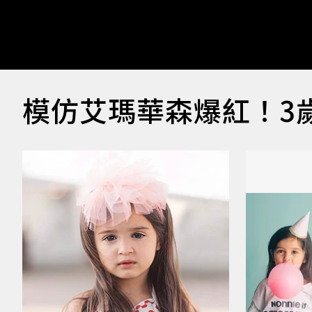
模仿艾瑪華森爆紅！3