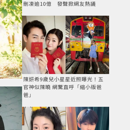
刪凍逾10億 發聲掀網友熱議
陳妍希9歲兒小星星近照曝光！五
官神似陳曉 網驚直呼「縮小版爸
爸」