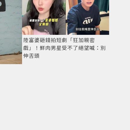
陸富婆砸錢拍短劇「狂加親密
戲」！鮮肉男星受不了絕望喊：別
伸舌頭