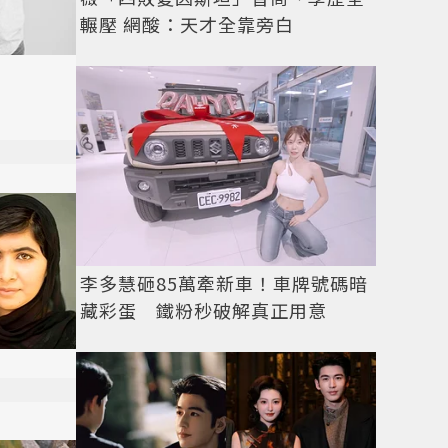
輾壓 網酸：天才全靠旁白
李多慧砸85萬牽新車！車牌號碼暗
藏彩蛋 鐵粉秒破解真正用意