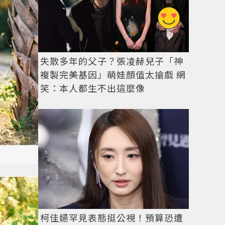
失散多年的父子？張凌赫兒子「神
複製完美基因」萌娃顏值太搶戲 網
笑：本人都生不出這麼像
柯佳嬿罕見表態挺公視！預算恐遭