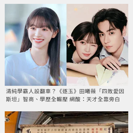
清純學霸人設翻車？《逐玉》田曦薇「四敗愛因
斯坦」智商、學歷全輾壓 網酸：天才全靠旁白