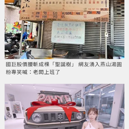
國巨股價腰斬成棵「聖誕樹」 網友湧入燕山湯圓
粉專笑喊：老闆上班了