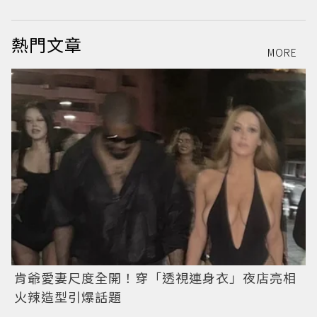
熱門文章
MORE
肯爺愛妻尺度全開！穿「透視連身衣」夜店亮相
火辣造型引爆話題