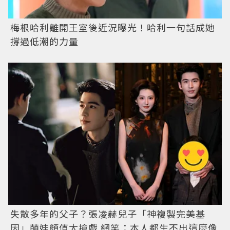
梅根哈利離開王室後近況曝光！哈利一句話成她
撐過低潮的力量
失散多年的父子？張凌赫兒子「神複製完美基
因」萌娃顏值太搶戲 網笑：本人都生不出這麼像