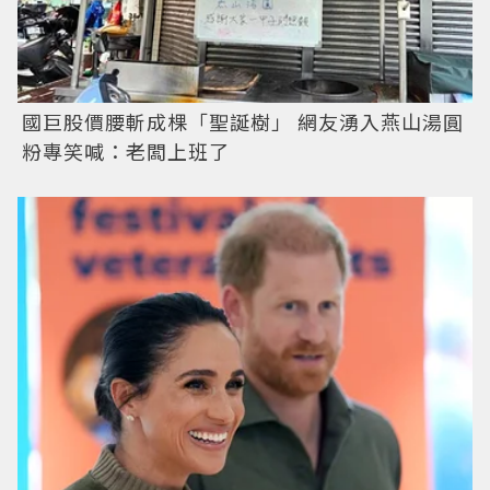
國巨股價腰斬成棵「聖誕樹」 網友湧入燕山湯圓
粉專笑喊：老闆上班了