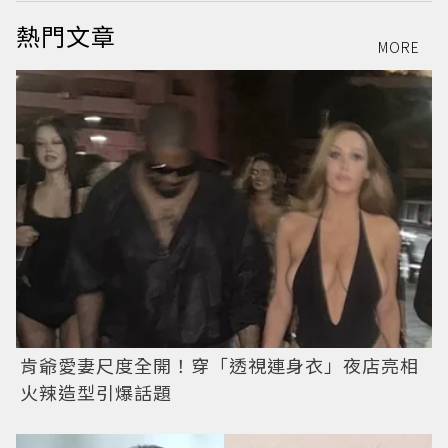
熱門文章
MORE
肯爺愛妻尺度全開！穿「透視連身衣」夜店亮相
火辣造型引爆話題