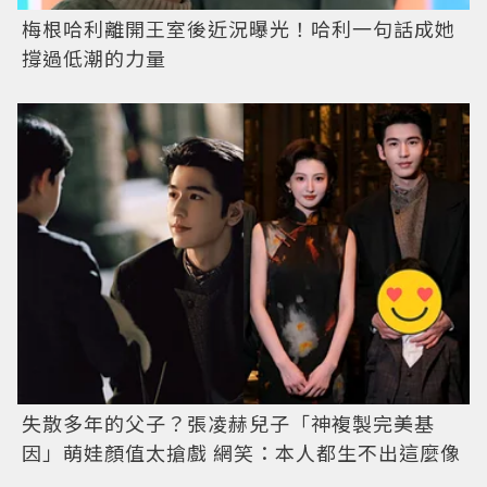
梅根哈利離開王室後近況曝光！哈利一句話成她
撐過低潮的力量
失散多年的父子？張凌赫兒子「神複製完美基
因」萌娃顏值太搶戲 網笑：本人都生不出這麼像