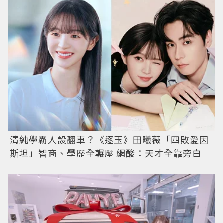
清純學霸人設翻車？《逐玉》田曦薇「四敗愛因
斯坦」智商、學歷全輾壓 網酸：天才全靠旁白