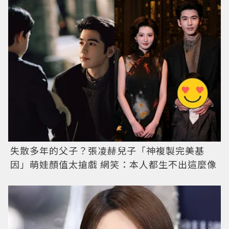
失散多年的父子？張凌赫兒子「神複製完美基
因」萌娃顏值太搶戲 網笑：本人都生不出這麼像