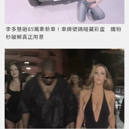
李多慧砸85萬牽新車！車牌號碼暗藏彩蛋 鐵粉
秒破解真正用意