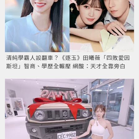
清純學霸人設翻車？《逐玉》田曦薇「四敗愛因
斯坦」智商、學歷全輾壓 網酸：天才全靠旁白