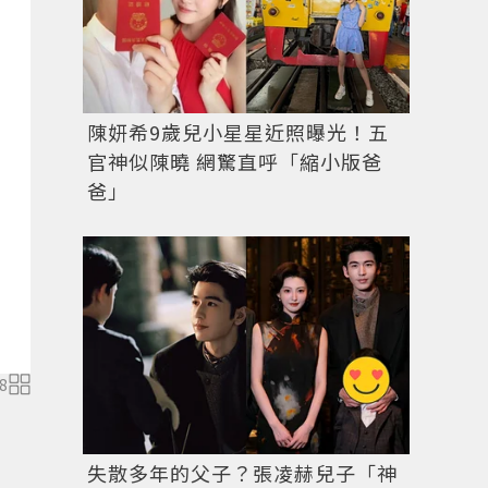
陳妍希9歲兒小星星近照曝光！五
官神似陳曉 網驚直呼「縮小版爸
爸」
8
失散多年的父子？張凌赫兒子「神