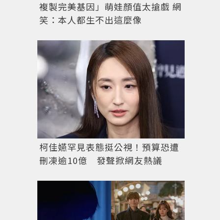
複製完美基因」萌娃顏值太搶戲 網
笑：本人都生不出這麼像
柯佳嬿罕見表態挺公視！預算恐遭
刪凍逾10億 發聲掀網友熱議