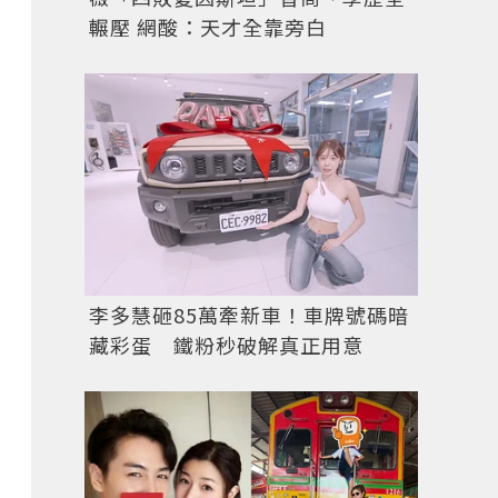
輾壓 網酸：天才全靠旁白
李多慧砸85萬牽新車！車牌號碼暗
藏彩蛋 鐵粉秒破解真正用意
Bonvivant無重力小V臉神器，售價990元，限量。圖／