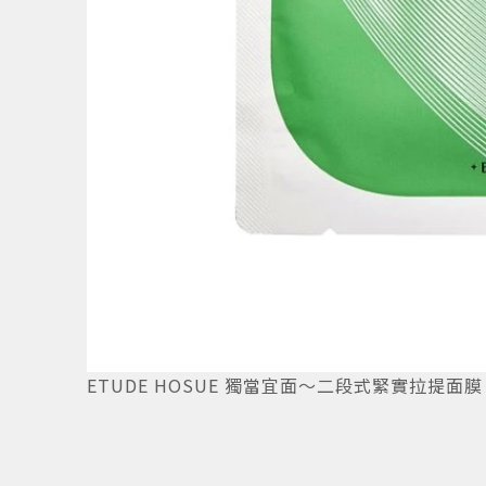
7
/
8
ETUDE HOSUE 獨當宜面～二段式緊實拉提面膜