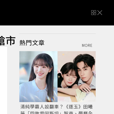
搶市
熱門文章
MORE
清純學霸人設翻車？《逐玉》田曦
薇「四敗愛因斯坦」智商、學歷全