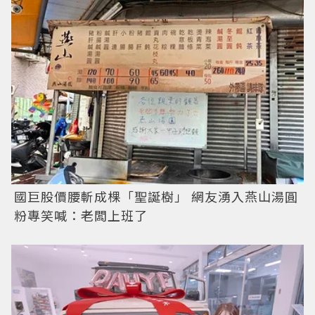
國巨股價腰斬成棵「聖誕樹」 網友湧入燕山湯圓
粉專笑喊：老闆上班了