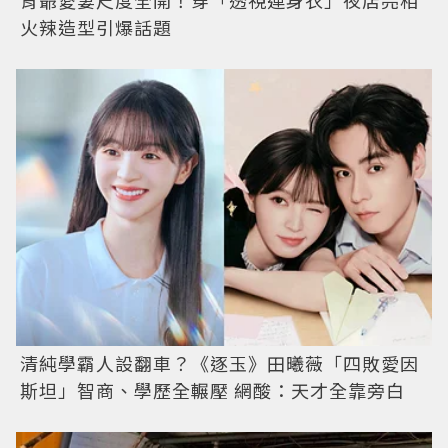
肯爺愛妻尺度全開！穿「透視連身衣」夜店亮相
火辣造型引爆話題
清純學霸人設翻車？《逐玉》田曦薇「四敗愛因
斯坦」智商、學歷全輾壓 網酸：天才全靠旁白