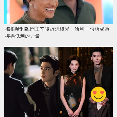
梅根哈利離開王室後近況曝光！哈利一句話成她
撐過低潮的力量