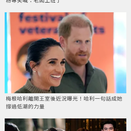
粉專笑喊：老闆上班了
梅根哈利離開王室後近況曝光！哈利一句話成她
撐過低潮的力量