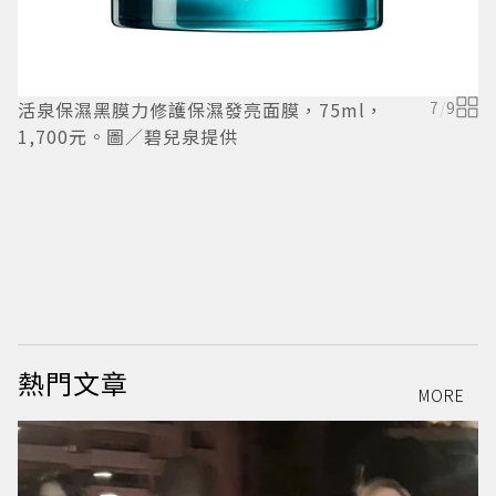
活泉保濕黑膜力修護保濕發亮面膜，75ml，
7
/
9
1,700元。圖／碧兒泉提供
熱門文章
MORE