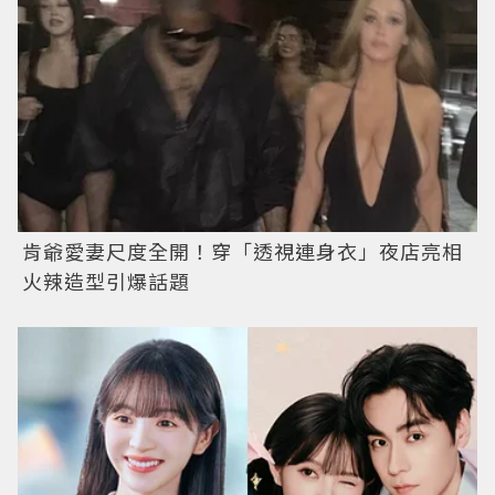
肯爺愛妻尺度全開！穿「透視連身衣」夜店亮相
火辣造型引爆話題