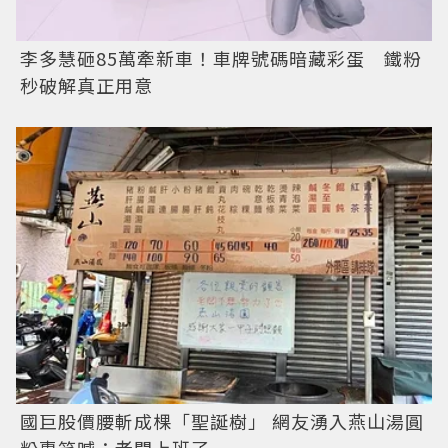
李多慧砸85萬牽新車！車牌號碼暗藏彩蛋 鐵粉
秒破解真正用意
國巨股價腰斬成棵「聖誕樹」 網友湧入燕山湯圓