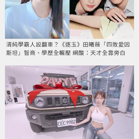
清純學霸人設翻車？《逐玉》田曦薇「四敗愛因
斯坦」智商、學歷全輾壓 網酸：天才全靠旁白