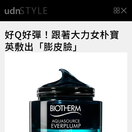
好Q好彈！跟著大力女朴寶
英敷出「膨皮臉」