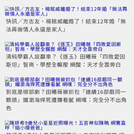
快訊／方志友、楊銘威離婚了！結束12年婚「無
法再做情人永遠是家人」
清純學霸人設翻車？《逐玉》田曦薇「四敗愛因
斯坦」智商、學歷全輾壓 網酸：天才全靠旁白
到底是哪部劇？田曦薇被抓包「連續16部戲同一
顆頭」鐵瀏海焊死遭嫌看膩 網嘆：完全分不出角
色