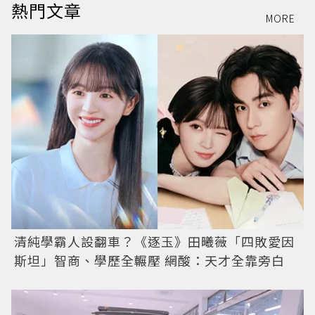
熱門文章
MORE
清純學霸人設翻車？《逐玉》田曦薇「四敗愛因
斯坦」智商、學歷全輾壓 網酸：天才全靠旁白