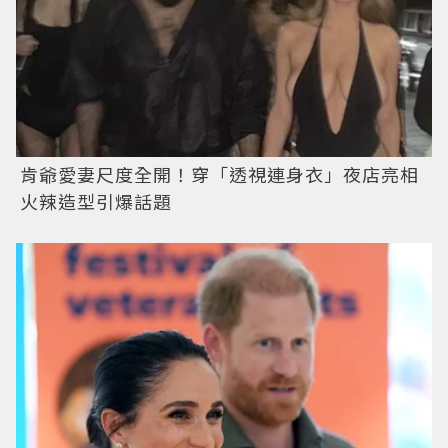
肯爺愛妻尺度全開！穿「透視連身衣」夜店亮相
火辣造型引爆話題