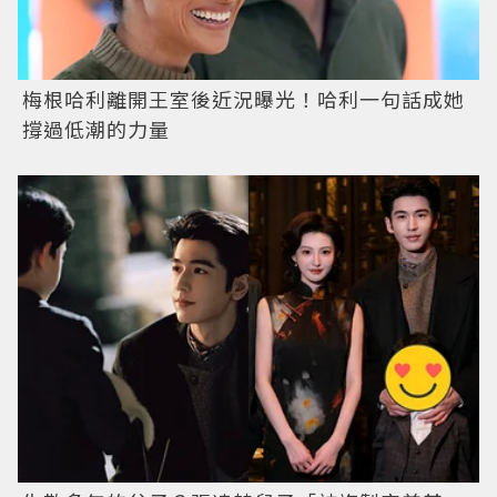
梅根哈利離開王室後近況曝光！哈利一句話成她
撐過低潮的力量