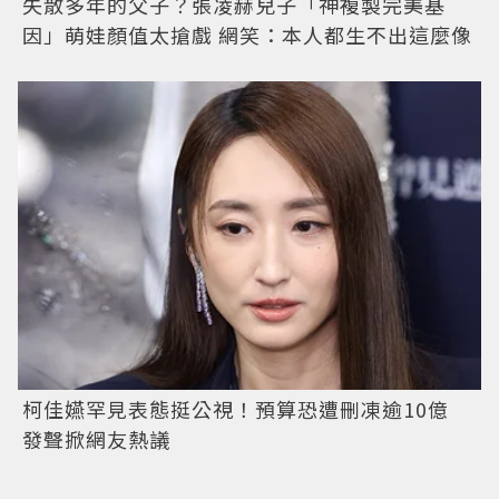
失散多年的父子？張凌赫兒子「神複製完美基
因」萌娃顏值太搶戲 網笑：本人都生不出這麼像
柯佳嬿罕見表態挺公視！預算恐遭刪凍逾10億
發聲掀網友熱議