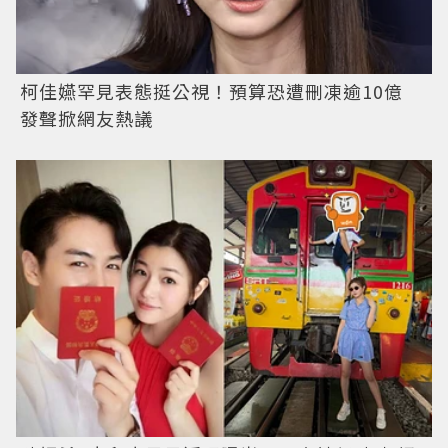
柯佳嬿罕見表態挺公視！預算恐遭刪凍逾10億
發聲掀網友熱議