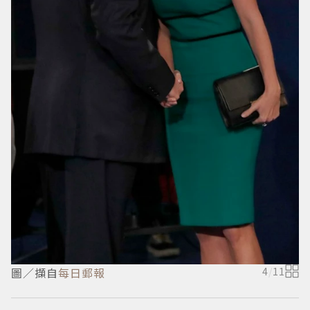
i
圖／擷自
每日郵報
4
/
11