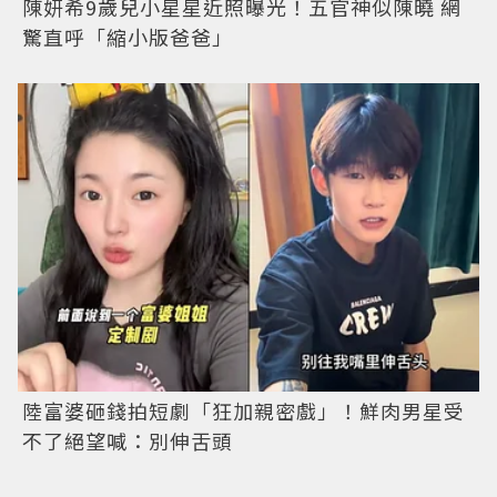
陳妍希9歲兒小星星近照曝光！五官神似陳曉 網
驚直呼「縮小版爸爸」
陸富婆砸錢拍短劇「狂加親密戲」！鮮肉男星受
不了絕望喊：別伸舌頭