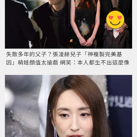
失散多年的父子？張凌赫兒子「神複製完美基
因」萌娃顏值太搶戲 網笑：本人都生不出這麼像