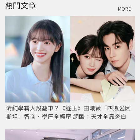
熱門文章
MORE
清純學霸人設翻車？《逐玉》田曦薇「四敗愛因
斯坦」智商、學歷全輾壓 網酸：天才全靠旁白