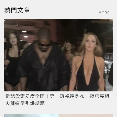
熱門文章
MORE
肯爺愛妻尺度全開！穿「透視連身衣」夜店亮相
火辣造型引爆話題