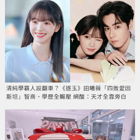
清純學霸人設翻車？《逐玉》田曦薇「四敗愛因
斯坦」智商、學歷全輾壓 網酸：天才全靠旁白