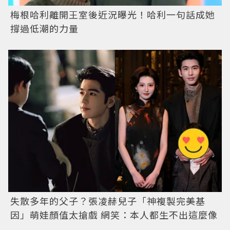
梅根哈利離開王室後近況曝光！哈利一句話成她
撐過低潮的力量
失散多年的父子？張凌赫兒子「神複製完美基
因」萌娃顏值太搶戲 網笑：本人都生不出這麼像