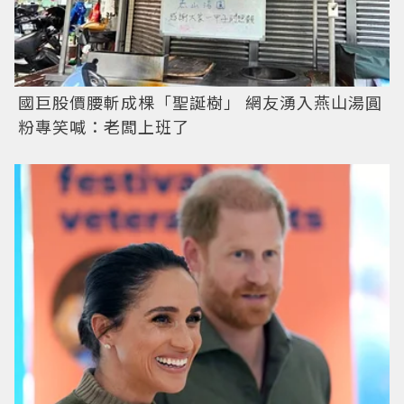
國巨股價腰斬成棵「聖誕樹」 網友湧入燕山湯圓
粉專笑喊：老闆上班了