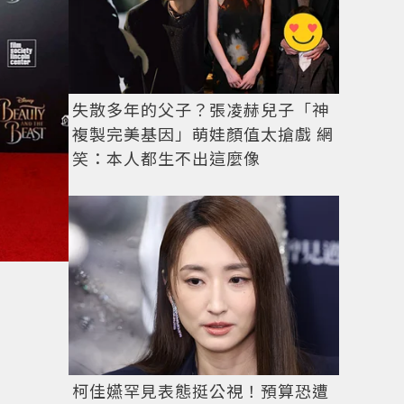
失散多年的父子？張凌赫兒子「神
複製完美基因」萌娃顏值太搶戲 網
笑：本人都生不出這麼像
柯佳嬿罕見表態挺公視！預算恐遭