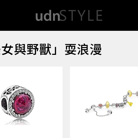
美女與野獸」耍浪漫