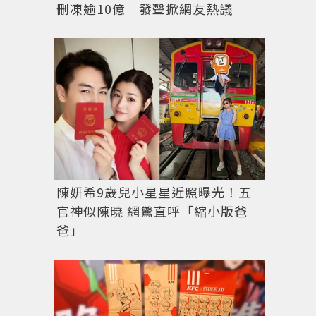
刪凍逾10億 發聲掀網友熱議
陳妍希9歲兒小星星近照曝光！五
官神似陳曉 網驚直呼「縮小版爸
爸」