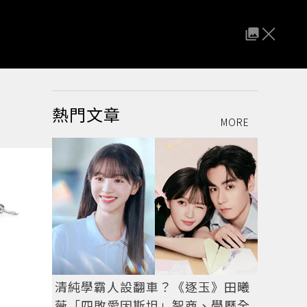
熱門文章
MORE
清純學霸人設翻車？《逐玉》田曦
薇「四敗愛因斯坦」智商、學歷全