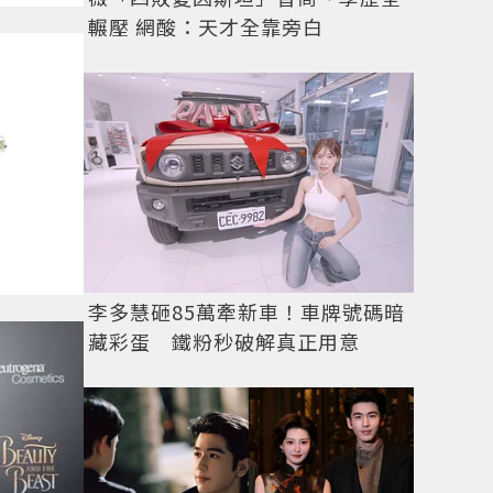
輾壓 網酸：天才全靠旁白
李多慧砸85萬牽新車！車牌號碼暗
藏彩蛋 鐵粉秒破解真正用意