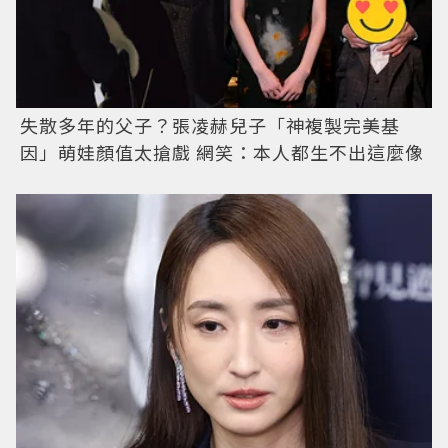
失散多年的父子？張凌赫兒子「神複製完美基
因」萌娃顏值太搶戲 網笑：本人都生不出這麼像