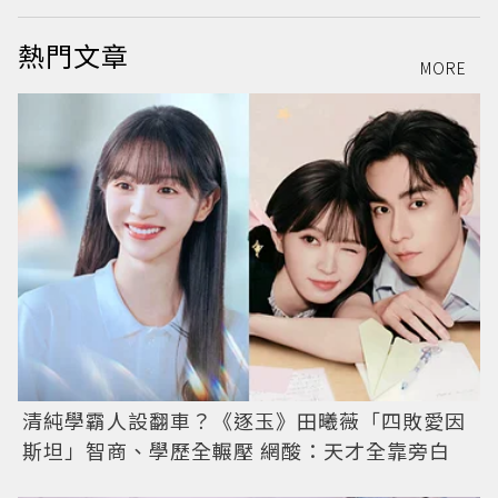
熱門文章
MORE
清純學霸人設翻車？《逐玉》田曦薇「四敗愛因
斯坦」智商、學歷全輾壓 網酸：天才全靠旁白