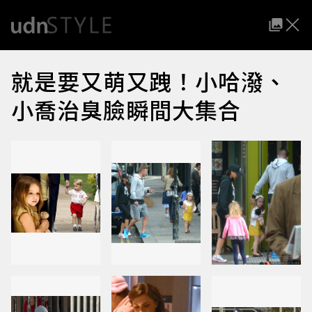
就是要又萌又跩！小哈潑、
小喬治臭臉瞬間大集合