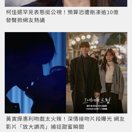
柯佳嬿罕見表態挺公視！預算恐遭刪凍逾10億
發聲掀網友熱議
黃寅燁惠利吻戲太火辣！深情接吻片段曝光 網友
影片「放大調亮」捕捉甜蜜瞬間