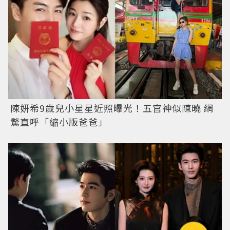
陳妍希9歲兒小星星近照曝光！五官神似陳曉 網
驚直呼「縮小版爸爸」