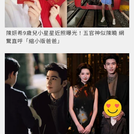
陳妍希9歲兒小星星近照曝光！五官神似陳曉 網
驚直呼「縮小版爸爸」