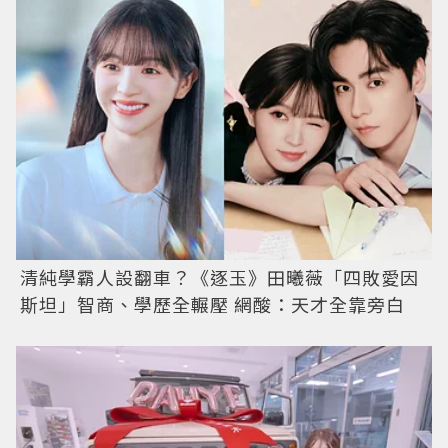
清純學霸人設翻車？《逐玉》田曦薇「四敗愛因
斯坦」智商、學歷全輾壓 網酸：天才全靠旁白