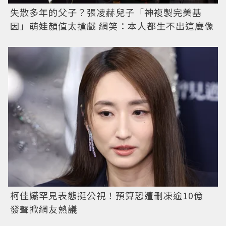
失散多年的父子？張凌赫兒子「神複製完美基
因」萌娃顏值太搶戲 網笑：本人都生不出這麼像
柯佳嬿罕見表態挺公視！預算恐遭刪凍逾10億
發聲掀網友熱議