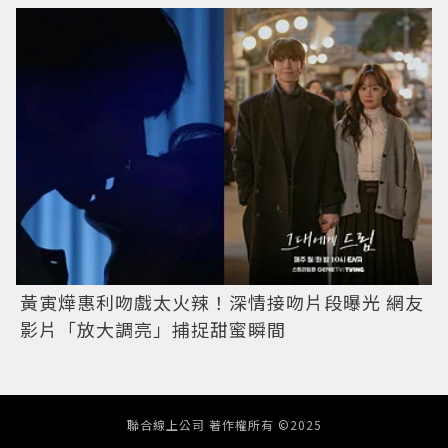
黃寅燁惠利吻戲太火辣！深情接吻片段曝光 網友
影片「放大調亮」捕捉甜蜜瞬間
聯合線上公司 著作權所有 ©2025