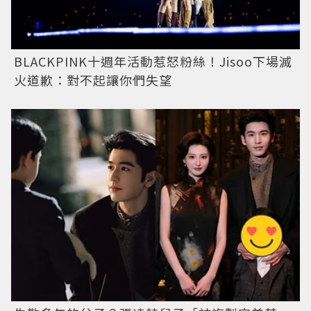
BLACKPINK十週年活動惹怒粉絲！Jisoo下場滅
火道歉：對不起讓你們失望