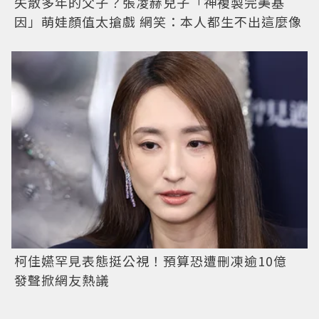
失散多年的父子？張凌赫兒子「神複製完美基
因」萌娃顏值太搶戲 網笑：本人都生不出這麼像
柯佳嬿罕見表態挺公視！預算恐遭刪凍逾10億
發聲掀網友熱議