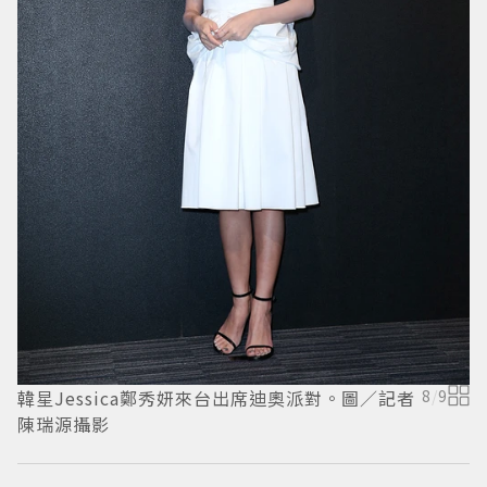
韓星Jessica鄭秀妍來台出席迪奧派對。圖／記者
8
/
9
陳瑞源攝影