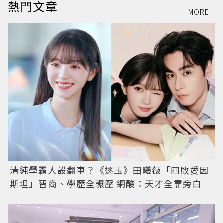
熱門文章
MORE
清純學霸人設翻車？《逐玉》田曦薇「四敗愛因
斯坦」智商、學歷全輾壓 網酸：天才全靠旁白