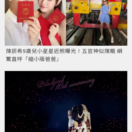
陳妍希9歲兒小星星近照曝光！五官神似陳曉 網
驚直呼「縮小版爸爸」