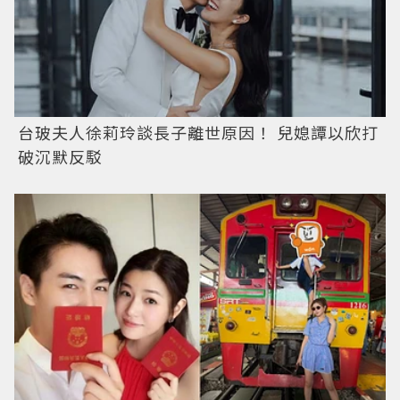
台玻夫人徐莉玲談長子離世原因！ 兒媳譚以欣打
破沉默反駁