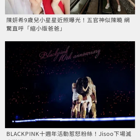
陳妍希9歲兒小星星近照曝光！五官神似陳曉 網
驚直呼「縮小版爸爸」
BLACKPINK十週年活動惹怒粉絲！Jisoo下場滅