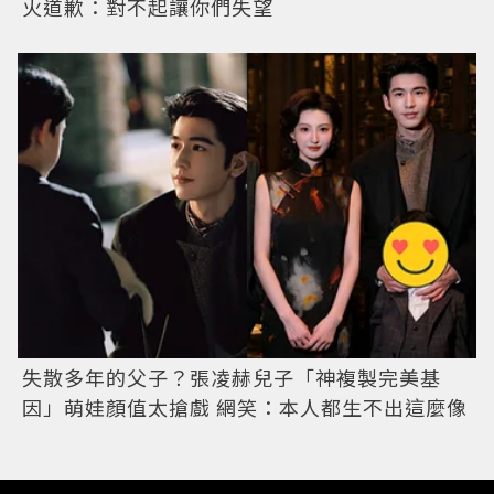
火道歉：對不起讓你們失望
失散多年的父子？張凌赫兒子「神複製完美基
因」萌娃顏值太搶戲 網笑：本人都生不出這麼像