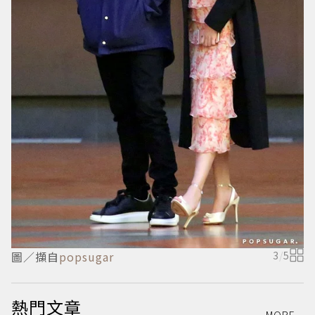
圖／擷自
popsugar
3
/
5
熱門文章