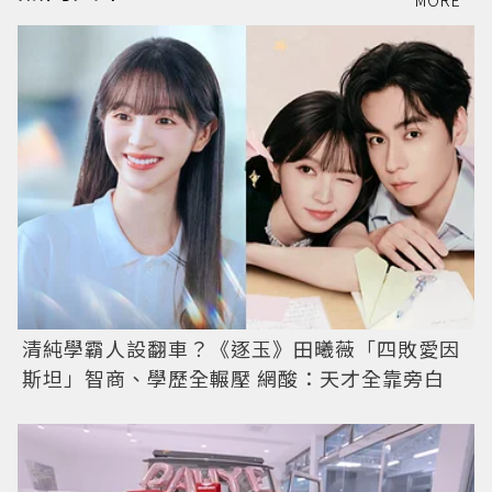
MORE
清純學霸人設翻車？《逐玉》田曦薇「四敗愛因
斯坦」智商、學歷全輾壓 網酸：天才全靠旁白