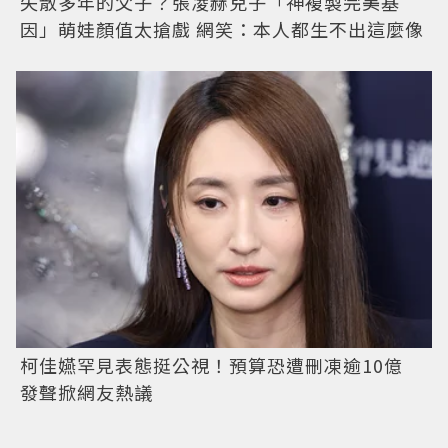
失散多年的父子？張凌赫兒子「神複製完美基
因」萌娃顏值太搶戲 網笑：本人都生不出這麼像
柯佳嬿罕見表態挺公視！預算恐遭刪凍逾10億
發聲掀網友熱議