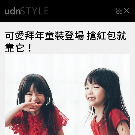
可愛拜年童裝登場 搶紅包就
靠它！