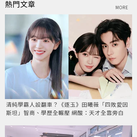
熱門文章
MORE
清純學霸人設翻車？《逐玉》田曦薇「四敗愛因
斯坦」智商、學歷全輾壓 網酸：天才全靠旁白