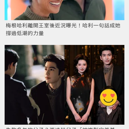
梅根哈利離開王室後近況曝光！哈利一句話成她
撐過低潮的力量