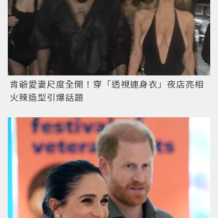
肯爺愛妻尺度全開！穿「透視連身衣」夜店亮相
火辣造型引爆話題