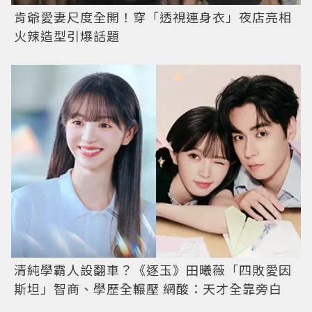
肯爺愛妻尺度全開！穿「透視連身衣」夜店亮相
火辣造型引爆話題
清純學霸人設翻車？《逐玉》田曦薇「四敗愛因
斯坦」智商、學歷全輾壓 網酸：天才全靠旁白