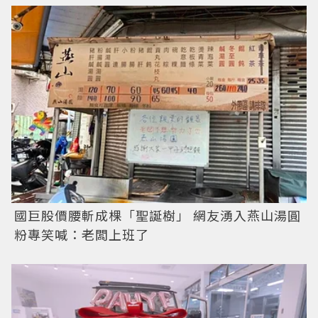
國巨股價腰斬成棵「聖誕樹」 網友湧入燕山湯圓
粉專笑喊：老闆上班了