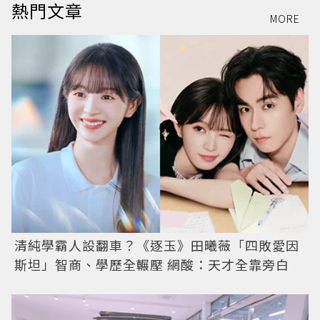
熱門文章
MORE
清純學霸人設翻車？《逐玉》田曦薇「四敗愛因
斯坦」智商、學歷全輾壓 網酸：天才全靠旁白