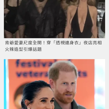
肯爺愛妻尺度全開！穿「透視連身衣」夜店亮相
火辣造型引爆話題