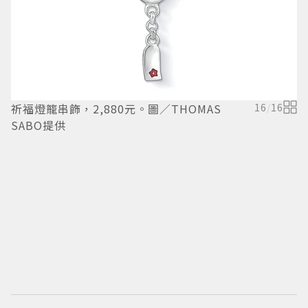
祈福燈籠串飾，2,880元。圖／THOMAS
16
/
16
P
SABO提供
圖