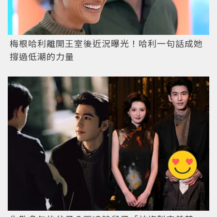
梅根哈利離開王室後近況曝光！哈利一句話成她
撐過低潮的力量