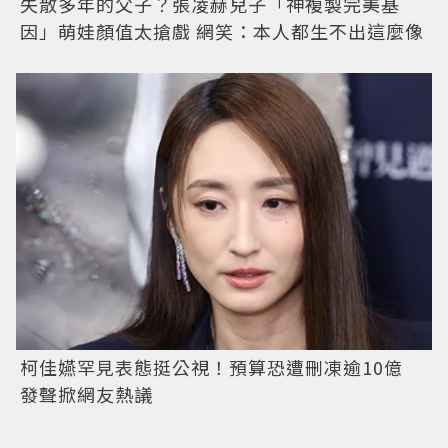
失散多年的父子？張凌赫兒子「神複製完美基
因」萌娃顏值太搶戲 網笑：本人都生不出這麼像
柯佳嬿罕見表態挺公視！預算恐遭刪凍逾10億
發聲掀網友熱議