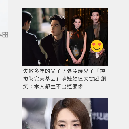
佳麗寶LUNASOL春夏彩妝「晴空淨化」系列打造澄淨
4
失散多年的父子？張凌赫兒子「神
複製完美基因」萌娃顏值太搶戲 網
笑：本人都生不出這麼像