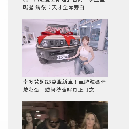
輾壓 網酸：天才全靠旁白
李多慧砸85萬牽新車！車牌號碼暗
藏彩蛋 鐵粉秒破解真正用意