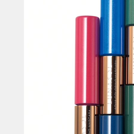
3
/
4