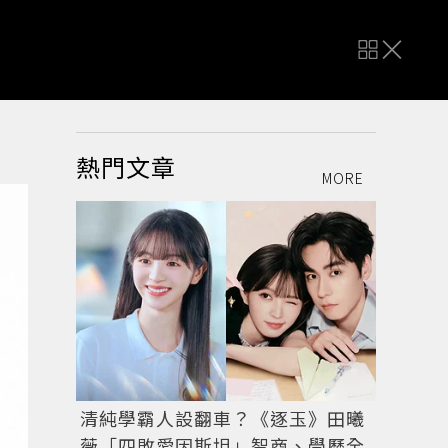
熱門文章
MORE
清純學霸人設翻車？《逐玉》田曦
薇「四敗愛因斯坦」智商、學歷全