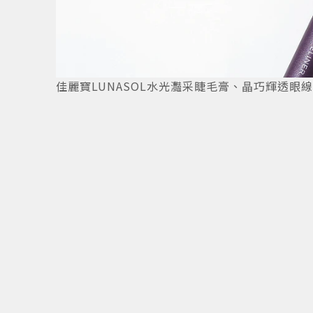
佳麗寶LUNASOL水光灩采睫毛膏、晶巧輝透