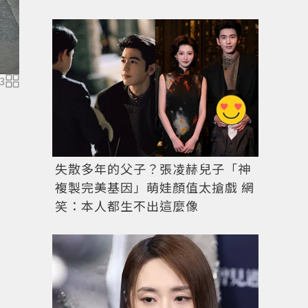
透過超大尺寸的針織毛衣，設計師J.W. Anderson表
3
Anderson facebook
失散多年的父子？張凌赫兒子「神
複製完美基因」萌娃顏值太搶戲 網
笑：本人都生不出這麼像