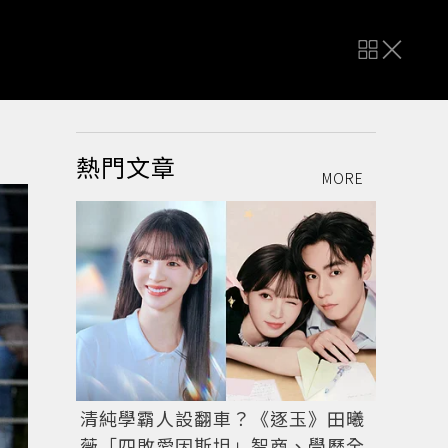
熱門文章
MORE
清純學霸人設翻車？《逐玉》田曦
薇「四敗愛因斯坦」智商、學歷全