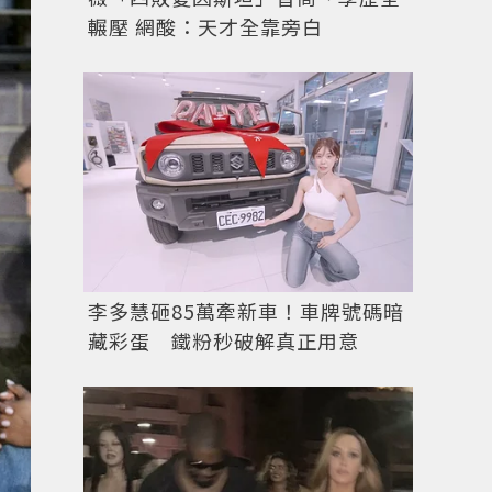
輾壓 網酸：天才全靠旁白
李多慧砸85萬牽新車！車牌號碼暗
藏彩蛋 鐵粉秒破解真正用意