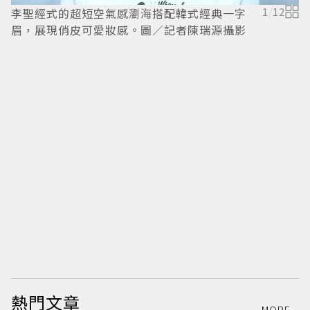
李聖經式的超短空氣感瀏海搭配韓式經典一字
1
/
12
眉，展現俏皮可愛妝感。圖／記者陳瑞源攝影
熱門文章