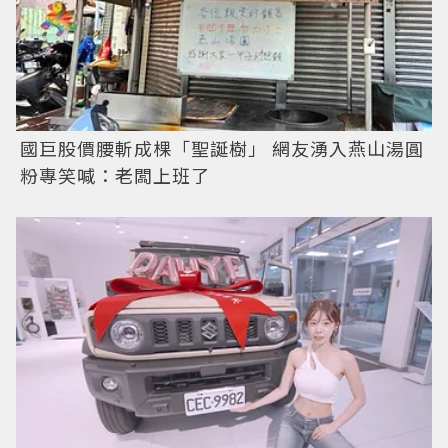
國巨股價腰斬成棵「聖誕樹」 網友湧入燕山湯圓
粉專笑喊：老闆上班了