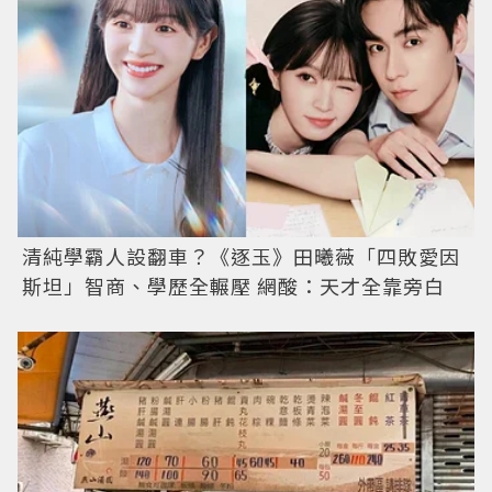
清純學霸人設翻車？《逐玉》田曦薇「四敗愛因
斯坦」智商、學歷全輾壓 網酸：天才全靠旁白