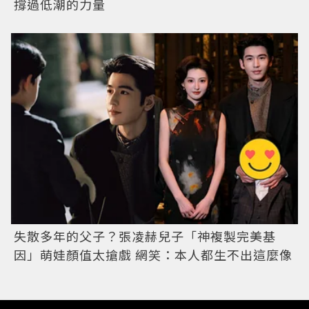
撐過低潮的力量
失散多年的父子？張凌赫兒子「神複製完美基
因」萌娃顏值太搶戲 網笑：本人都生不出這麼像