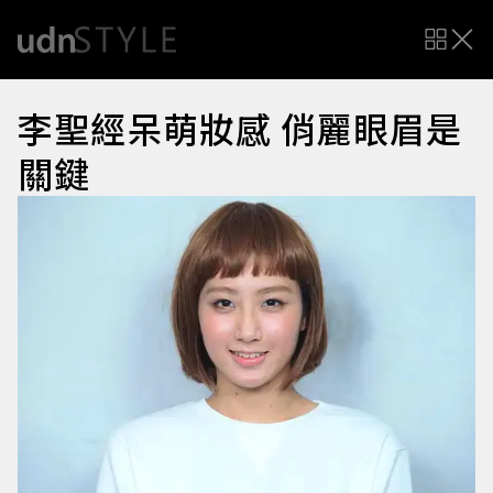
李聖經呆萌妝感 俏麗眼眉是
關鍵