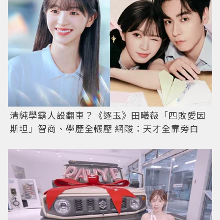
清純學霸人設翻車？《逐玉》田曦薇「四敗愛因
斯坦」智商、學歷全輾壓 網酸：天才全靠旁白