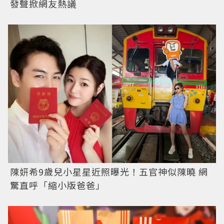
發聲掀網友熱議
陳妍希9歲兒小星星近照曝光！五官神似陳曉 網
驚直呼「縮小版爸爸」