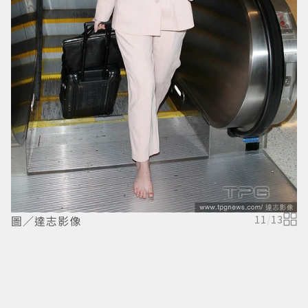
圖／達志影像
11
/
13