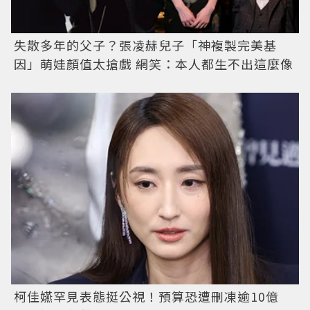
失散多年的父子？張凌赫兒子「神複製完美基
因」萌娃顏值太搶戲 網笑：本人都生不出這麼像
柯佳嬿罕見表態挺公視！預算恐遭刪凍逾10億