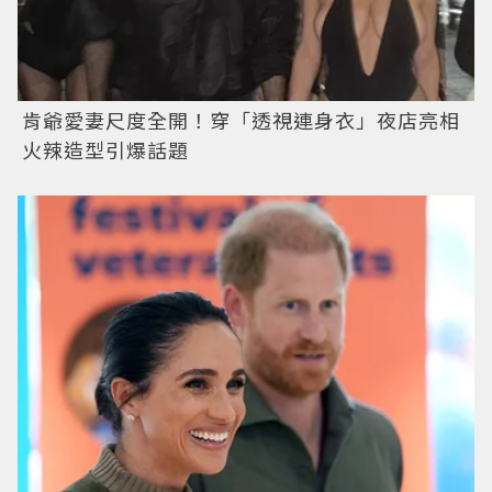
肯爺愛妻尺度全開！穿「透視連身衣」夜店亮相
火辣造型引爆話題