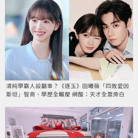
清純學霸人設翻車？《逐玉》田曦薇「四敗愛因
斯坦」智商、學歷全輾壓 網酸：天才全靠旁白