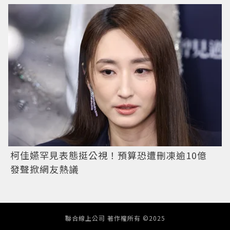
柯佳嬿罕見表態挺公視！預算恐遭刪凍逾10億
發聲掀網友熱議
聯合線上公司 著作權所有 ©2025