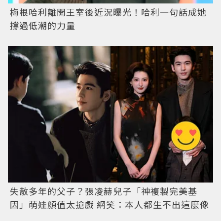
梅根哈利離開王室後近況曝光！哈利一句話成她
撐過低潮的力量
失散多年的父子？張凌赫兒子「神複製完美基
因」萌娃顏值太搶戲 網笑：本人都生不出這麼像