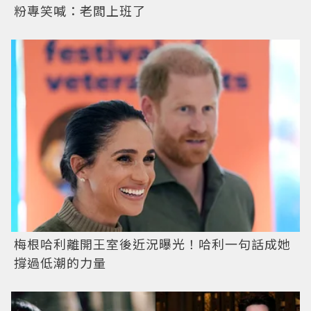
粉專笑喊：老闆上班了
梅根哈利離開王室後近況曝光！哈利一句話成她
撐過低潮的力量