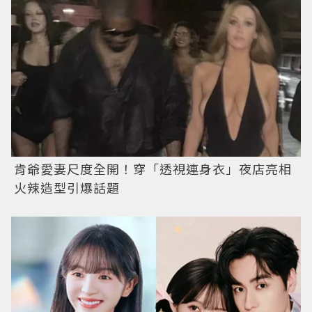
肯爺愛妻尺度全開！穿「透視連身衣」夜店亮相
火辣造型引爆話題