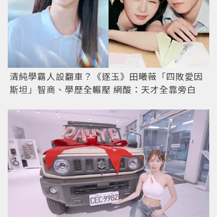
清純學霸人設翻車？《逐玉》田曦薇「四敗愛因
斯坦」智商、學歷全輾壓 網酸：天才全靠旁白