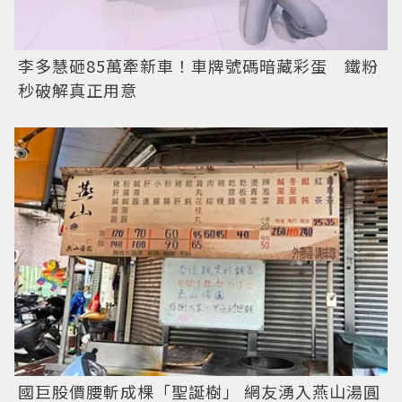
李多慧砸85萬牽新車！車牌號碼暗藏彩蛋 鐵粉
秒破解真正用意
國巨股價腰斬成棵「聖誕樹」 網友湧入燕山湯圓