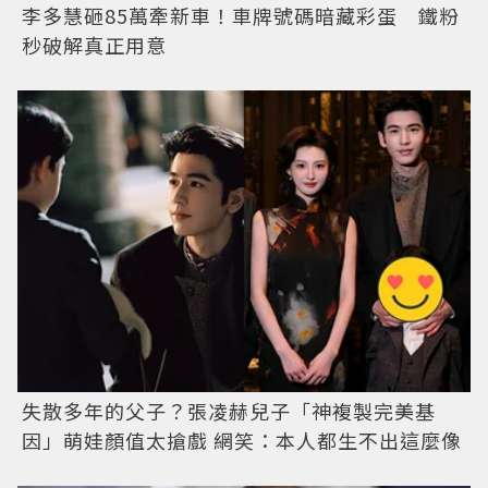
李多慧砸85萬牽新車！車牌號碼暗藏彩蛋 鐵粉
秒破解真正用意
失散多年的父子？張凌赫兒子「神複製完美基
因」萌娃顏值太搶戲 網笑：本人都生不出這麼像