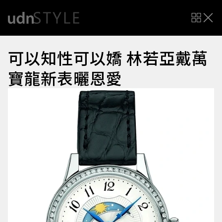
可以知性可以嬌 林若亞戴萬
寶龍新表曬恩愛