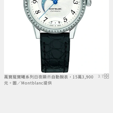
萬寶龍寶曦系列日夜顯示自動腕表，15萬3,900
3
/
7
林
元。圖／Montblanc提供
列
妃
以
鑽