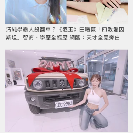
清純學霸人設翻車？《逐玉》田曦薇「四敗愛因
斯坦」智商、學歷全輾壓 網酸：天才全靠旁白