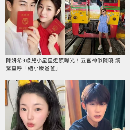
陳妍希9歲兒小星星近照曝光！五官神似陳曉 網
驚直呼「縮小版爸爸」