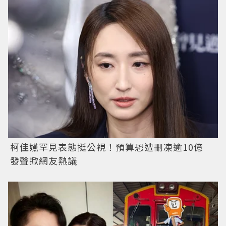
柯佳嬿罕見表態挺公視！預算恐遭刪凍逾10億
發聲掀網友熱議