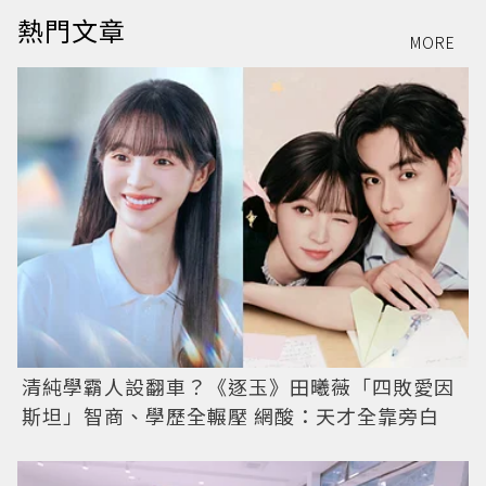
熱門文章
MORE
清純學霸人設翻車？《逐玉》田曦薇「四敗愛因
斯坦」智商、學歷全輾壓 網酸：天才全靠旁白