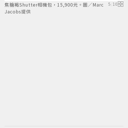
焦糖褐Shutter相機包，15,900元。圖／Marc
5
/
10
櫻
Jacobs提供
J