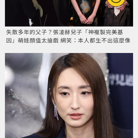
失散多年的父子？張凌赫兒子「神複製完美基
因」萌娃顏值太搶戲 網笑：本人都生不出這麼像