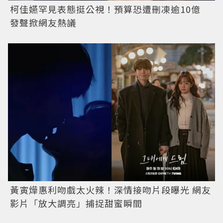
柯佳嬿罕見表態挺公視！預算恐遭刪凍逾10億
發聲掀網友熱議
黃寅燁惠利吻戲太火辣！深情接吻片段曝光 網友
影片「放大調亮」捕捉甜蜜瞬間