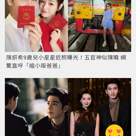
陳妍希9歲兒小星星近照曝光！五官神似陳曉 網
驚直呼「縮小版爸爸」