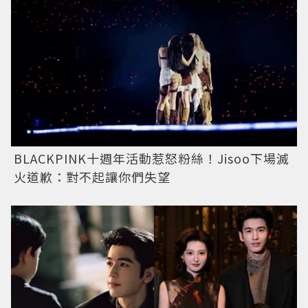
BLACKPINK十週年活動惹怒粉絲！Jisoo下場滅
火道歉：對不起讓你們失望