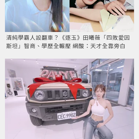
清純學霸人設翻車？《逐玉》田曦薇「四敗愛因
斯坦」智商、學歷全輾壓 網酸：天才全靠旁白