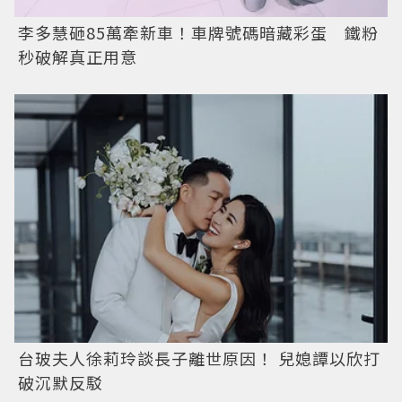
李多慧砸85萬牽新車！車牌號碼暗藏彩蛋 鐵粉
秒破解真正用意
台玻夫人徐莉玲談長子離世原因！ 兒媳譚以欣打
破沉默反駁