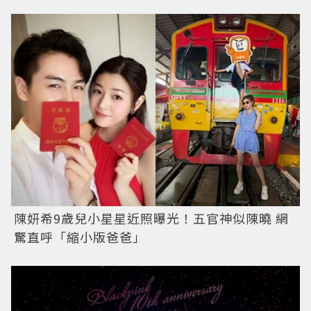
陳妍希9歲兒小星星近照曝光！五官神似陳曉 網
驚直呼「縮小版爸爸」