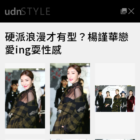
硬派浪漫才有型？楊謹華戀
愛ing耍性感