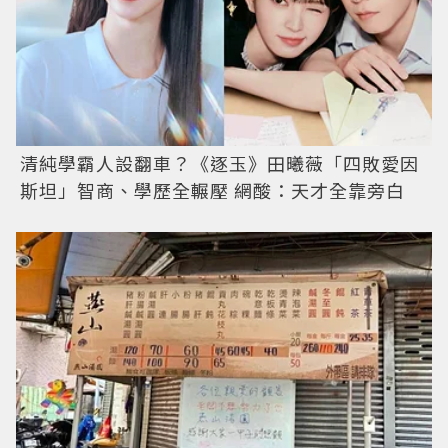
清純學霸人設翻車？《逐玉》田曦薇「四敗愛因
斯坦」智商、學歷全輾壓 網酸：天才全靠旁白