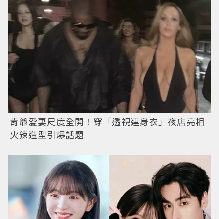
肯爺愛妻尺度全開！穿「透視連身衣」夜店亮相
火辣造型引爆話題