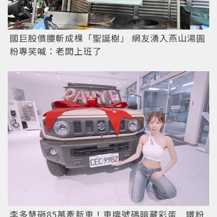
國巨股價腰斬成棵「聖誕樹」 網友湧入燕山湯圓
粉專笑喊：老闆上班了
李多慧砸85萬牽新車！車牌號碼暗藏彩蛋 鐵粉