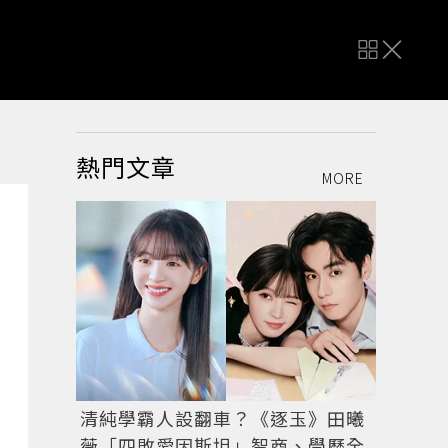
熱門文章
MORE
清純學霸人設翻車？《逐玉》田曦
薇「四敗愛因斯坦」智商、學歷全