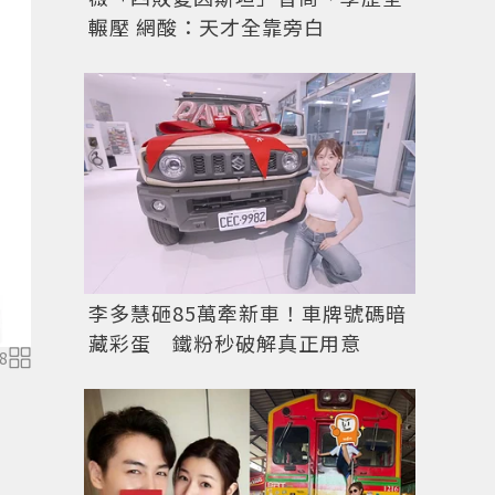
輾壓 網酸：天才全靠旁白
圖／CHIC CHOC提供
李多慧砸85萬牽新車！車牌號碼暗
藏彩蛋 鐵粉秒破解真正用意
8