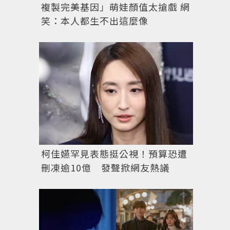
複製完美基因」萌娃顏值太搶戲 網
笑：本人都生不出這麼像
柯佳嬿罕見表態挺公視！預算恐遭
刪凍逾10億 發聲掀網友熱議