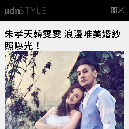
朱孝天韓雯雯 浪漫唯美婚紗
照曝光！