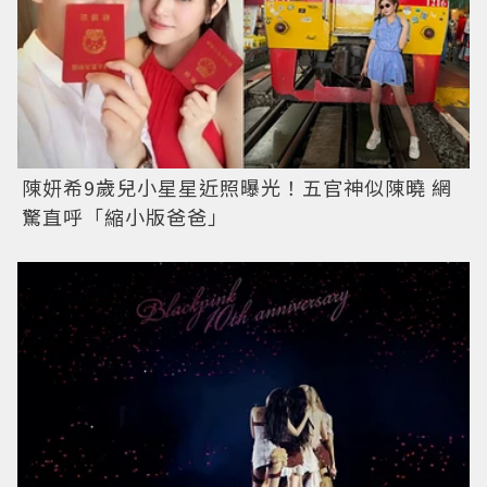
陳妍希9歲兒小星星近照曝光！五官神似陳曉 網
驚直呼「縮小版爸爸」