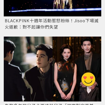
BLACKPINK十週年活動惹怒粉絲！Jisoo下場滅
火道歉：對不起讓你們失望