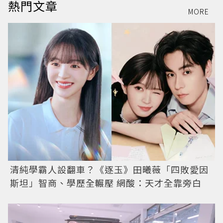
熱門文章
MORE
清純學霸人設翻車？《逐玉》田曦薇「四敗愛因
斯坦」智商、學歷全輾壓 網酸：天才全靠旁白