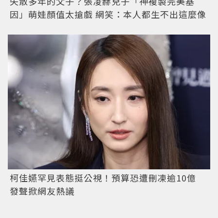
失散多年的父子？張凌赫兒子「神複製完美基
因」萌娃顏值太搶戲 網笑：本人都生不出這麼像
柯佳嬿罕見表態挺公視！預算恐遭刪凍逾10億
發聲掀網友熱議