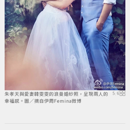
朱孝天與愛妻韓雯雯的浪曼婚紗照，呈現兩人的
5
/
6
幸福感。圖／摘自伊周Femina微博
幸