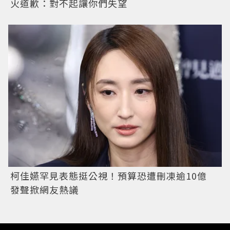
火道歉：對不起讓你們失望
柯佳嬿罕見表態挺公視！預算恐遭刪凍逾10億
發聲掀網友熱議