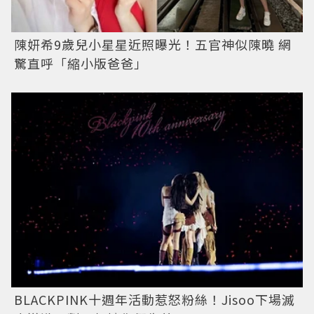
陳妍希9歲兒小星星近照曝光！五官神似陳曉 網
驚直呼「縮小版爸爸」
BLACKPINK十週年活動惹怒粉絲！Jisoo下場滅