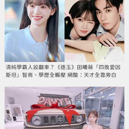
清純學霸人設翻車？《逐玉》田曦薇「四敗愛因
斯坦」智商、學歷全輾壓 網酸：天才全靠旁白