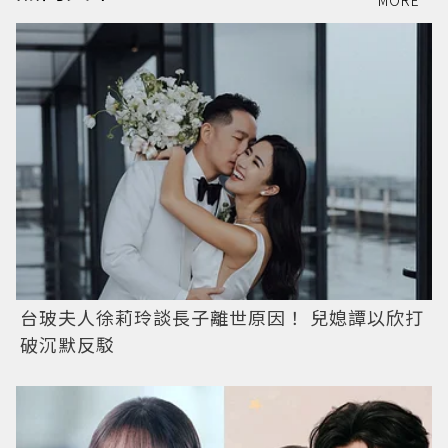
MORE
台玻夫人徐莉玲談長子離世原因！ 兒媳譚以欣打
破沉默反駁