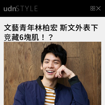
文藝青年林柏宏 斯文外表下
竞藏6塊肌！？