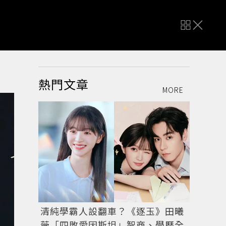
熱門文章
MORE
清純學霸人設翻車？《逐玉》田曦
薇「四敗愛因斯坦」智商、學歷全