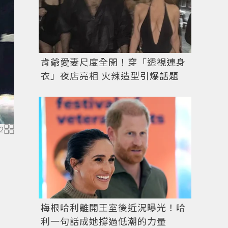
肯爺愛妻尺度全開！穿「透視連身
衣」夜店亮相 火辣造型引爆話題
碧昂絲「Formation」 World Tour 巡演服裝由 Robert
Roberto Cavalli提供
2
梅根哈利離開王室後近況曝光！哈
利一句話成她撐過低潮的力量