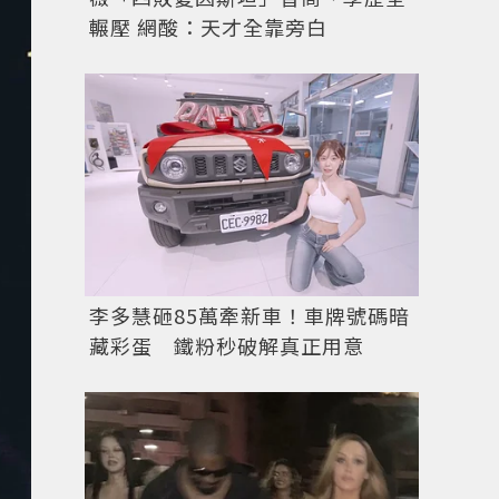
輾壓 網酸：天才全靠旁白
李多慧砸85萬牽新車！車牌號碼暗
藏彩蛋 鐵粉秒破解真正用意