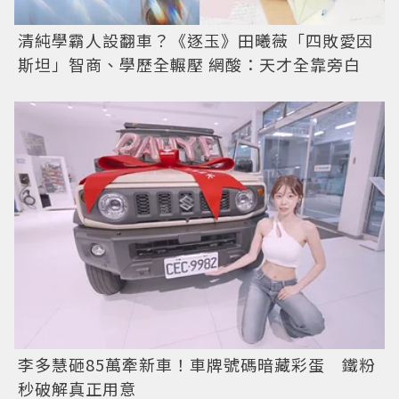
清純學霸人設翻車？《逐玉》田曦薇「四敗愛因
斯坦」智商、學歷全輾壓 網酸：天才全靠旁白
李多慧砸85萬牽新車！車牌號碼暗藏彩蛋 鐵粉
秒破解真正用意