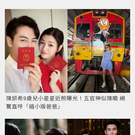
陳妍希9歲兒小星星近照曝光！五官神似陳曉 網
驚直呼「縮小版爸爸」