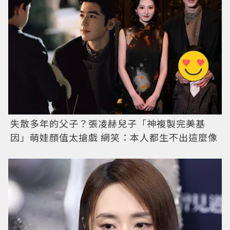
失散多年的父子？張凌赫兒子「神複製完美基
因」萌娃顏值太搶戲 網笑：本人都生不出這麼像