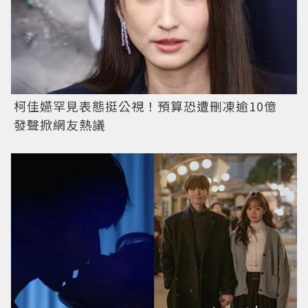
柯佳嬿罕見表態挺公視！預算恐遭刪凍逾10億
發聲掀網友熱議