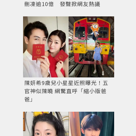
刪凍逾10億 發聲掀網友熱議
陳妍希9歲兒小星星近照曝光！五
官神似陳曉 網驚直呼「縮小版爸
爸」