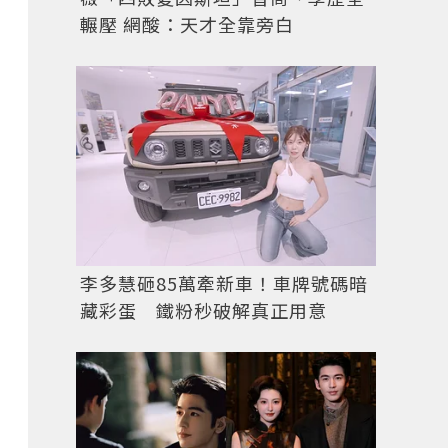
輾壓 網酸：天才全靠旁白
李多慧砸85萬牽新車！車牌號碼暗
藏彩蛋 鐵粉秒破解真正用意
文斯卡穆托水漾秘境女性淡香精100ml/3,550元。圖/