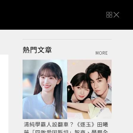
熱門文章
MORE
清純學霸人設翻車？《逐玉》田曦
薇「四敗愛因斯坦」智商、學歷全