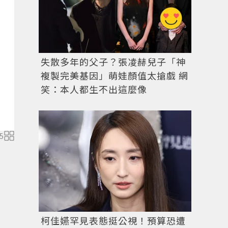
失散多年的父子？張凌赫兒子「神
複製完美基因」萌娃顏值太搶戲 網
笑：本人都生不出這麼像
5
柯佳嬿罕見表態挺公視！預算恐遭