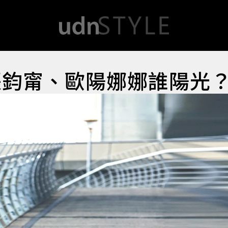
張鈞甯、歐陽娜娜誰陽光