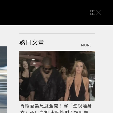
？
熱門文章
MORE
肯爺愛妻尺度全開！穿「透視連身
衣」夜店亮相 火辣造型引爆話題