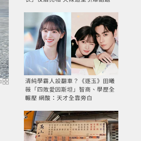
清純學霸人設翻車？《逐玉》田曦
0
薇「四敗愛因斯坦」智商、學歷全
輾壓 網酸：天才全靠旁白
FILA邀偶像男團GTM代言休閒服飾系列，展現校園的青春