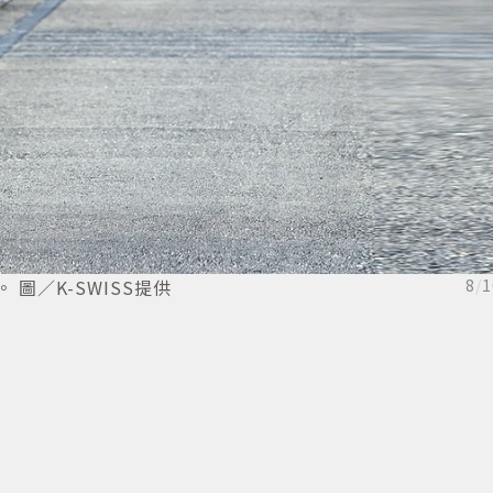
 圖／K-SWISS提供
8
/
1