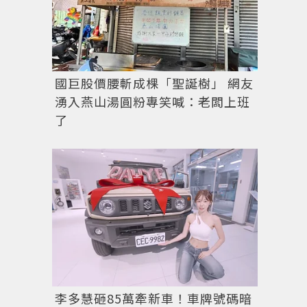
國巨股價腰斬成棵「聖誕樹」 網友
湧入燕山湯圓粉專笑喊：老闆上班
了
李多慧砸85萬牽新車！車牌號碼暗