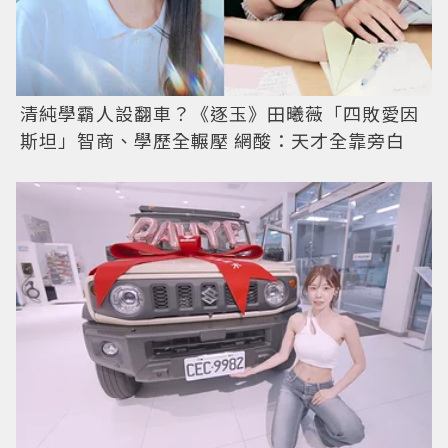
清純學霸人設翻車？《逐玉》田曦薇「四敗愛因
斯坦」智商、學歷全輾壓 網酸：天才全靠旁白