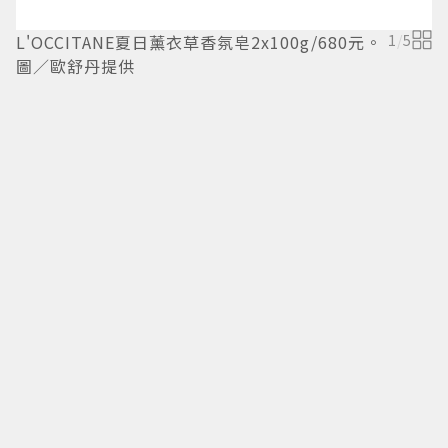
L'OCCITANE夏日薰衣草香氛皂2x100g/680元。
1
/
5
圖／歐舒丹提供
N
1