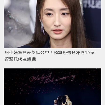
柯佳嬿罕見表態挺公視！預算恐遭刪凍逾10億
發聲掀網友熱議