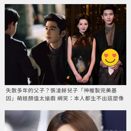
失散多年的父子？張凌赫兒子「神複製完美基
因」萌娃顏值太搶戲 網笑：本人都生不出這麼像