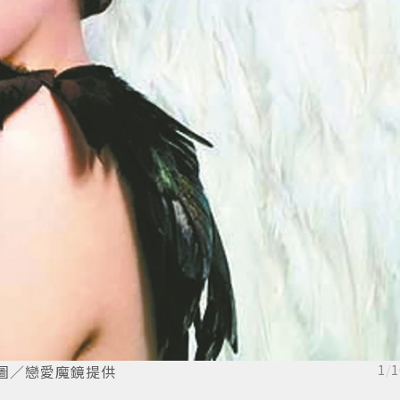
圖／戀愛魔鏡提供
1
/
1