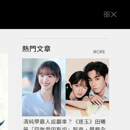
熱門文章
MORE
清純學霸人設翻車？《逐玉》田曦
薇「四敗愛因斯坦」智商、學歷全