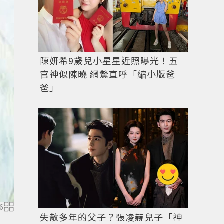
INTEGRATE順眉立體定型膠，售價220元。 圖／業者
陳妍希9歲兒小星星近照曝光！五
官神似陳曉 網驚直呼「縮小版爸
爸」
6
失散多年的父子？張凌赫兒子「神