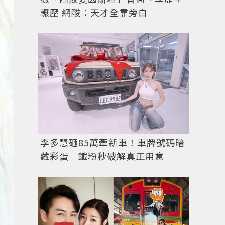
輾壓 網酸：天才全靠旁白
李多慧砸85萬牽新車！車牌號碼暗
藏彩蛋 鐵粉秒破解真正用意