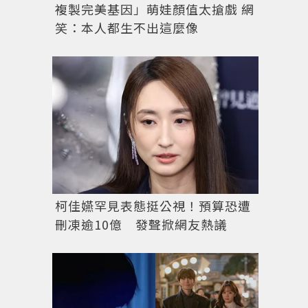
複製完美基因」萌娃顏值太搶戲 網
笑：本人都生不出這麼像
柯佳嬿罕見表態挺公視！預算恐遭
刪凍逾10億 發聲掀網友熱議