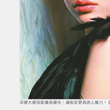
16
/
16
深邃大眼搭配纖長睫毛，讓妝容更具誘人魔力。 