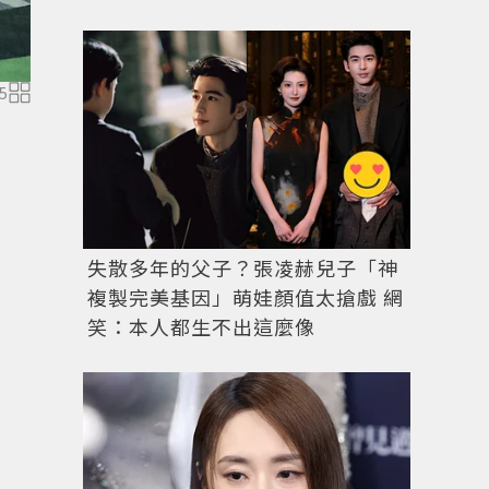
5
唐老鴨刺繡、長袍輪廓，GUCCI的奇幻旅程超越調性疆界
失散多年的父子？張凌赫兒子「神
複製完美基因」萌娃顏值太搶戲 網
笑：本人都生不出這麼像