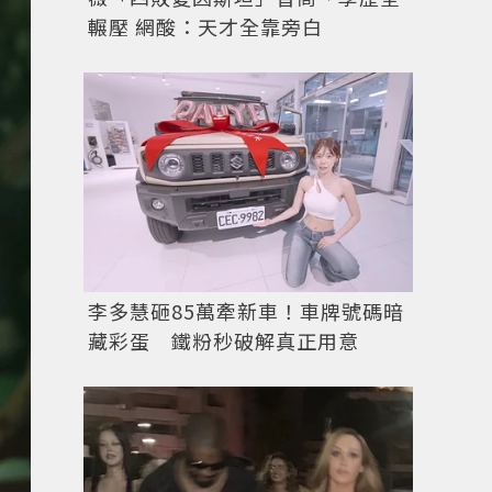
輾壓 網酸：天才全靠旁白
李多慧砸85萬牽新車！車牌號碼暗
藏彩蛋 鐵粉秒破解真正用意