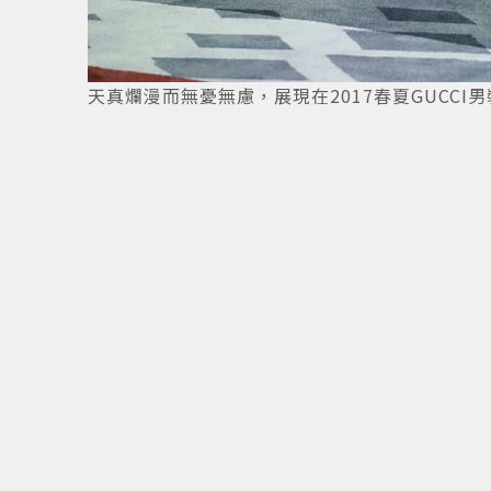
12
/
15
天真爛漫而無憂無慮，展現在2017春夏GUCCI男