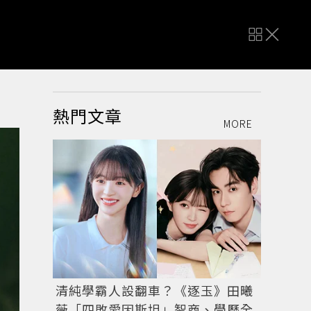
熱門文章
MORE
清純學霸人設翻車？《逐玉》田曦
薇「四敗愛因斯坦」智商、學歷全