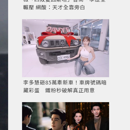
輾壓 網酸：天才全靠旁白
李多慧砸85萬牽新車！車牌號碼暗
藏彩蛋 鐵粉秒破解真正用意