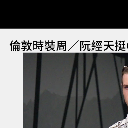
倫敦時裝周／阮經天挺C