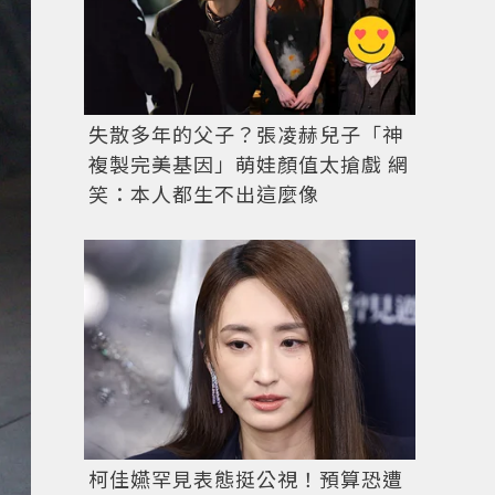
失散多年的父子？張凌赫兒子「神
複製完美基因」萌娃顏值太搶戲 網
笑：本人都生不出這麼像
柯佳嬿罕見表態挺公視！預算恐遭