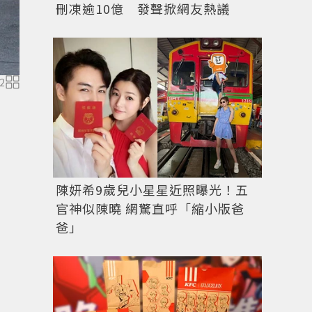
刪凍逾10億 發聲掀網友熱議
2
COACH 2017春夏男裝闡揚美式非主流文化的混搭。圖／
陳妍希9歲兒小星星近照曝光！五
官神似陳曉 網驚直呼「縮小版爸
爸」