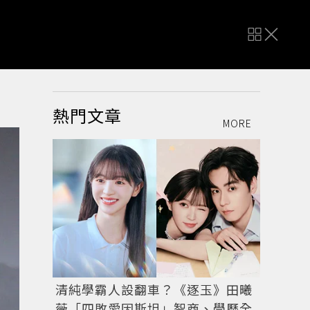
熱門文章
MORE
清純學霸人設翻車？《逐玉》田曦
薇「四敗愛因斯坦」智商、學歷全