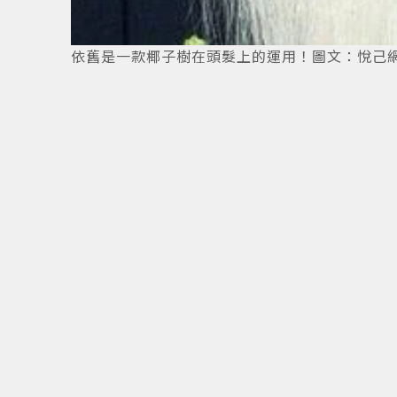
依舊是一款椰子樹在頭髮上的運用！圖文：悅己
10
/
15