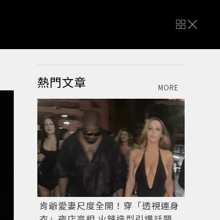
熱門文章
MORE
肯爺愛妻尺度全開！穿「透視連身
衣」夜店亮相 火辣造型引爆話題