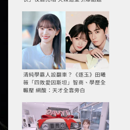
清純學霸人設翻車？《逐玉》田曦
薇「四敗愛因斯坦」智商、學歷全
輾壓 網酸：天才全靠旁白