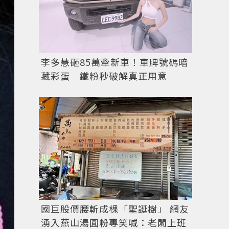
李多慧砸85萬牽新車！車牌號碼暗
藏彩蛋 鐵粉秒破解真正用意
國巨股價腰斬成棵「聖誕樹」 網友
湧入燕山湯圓粉專笑喊：老闆上班