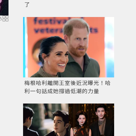
了
5
如果你有滿滿的愛的話那就把它搬到頭髮上吧！圖文：
梅根哈利離開王室後近況曝光！哈
利一句話成她撐過低潮的力量