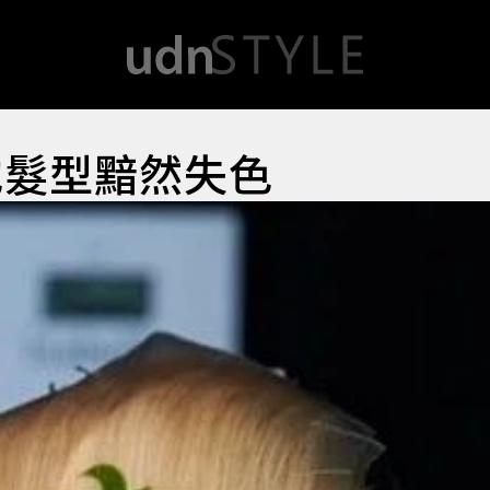
他髮型黯然失色