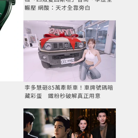
輾壓 網酸：天才全靠旁白
李多慧砸85萬牽新車！車牌號碼暗
藏彩蛋 鐵粉秒破解真正用意