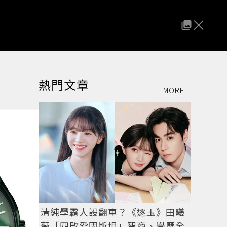
熱門文章
MORE
清純學霸人設翻車？《逐玉》田曦
薇「四敗愛因斯坦」智商、學歷全