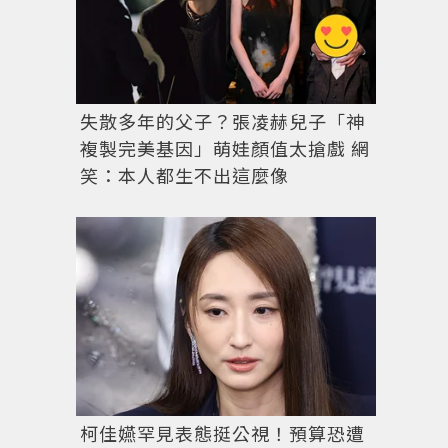
失散多年的父子？張凌赫兒子「神
複製完美基因」萌娃顏值太搶戲 網
笑：本人都生不出這麼像
柯佳嬿罕見表態挺公視！預算恐遭