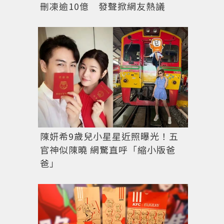
刪凍逾10億 發聲掀網友熱議
陳妍希9歲兒小星星近照曝光！五
官神似陳曉 網驚直呼「縮小版爸
爸」