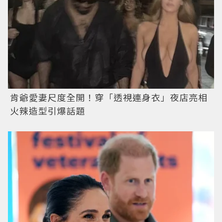
肯爺愛妻尺度全開！穿「透視連身衣」夜店亮相
火辣造型引爆話題