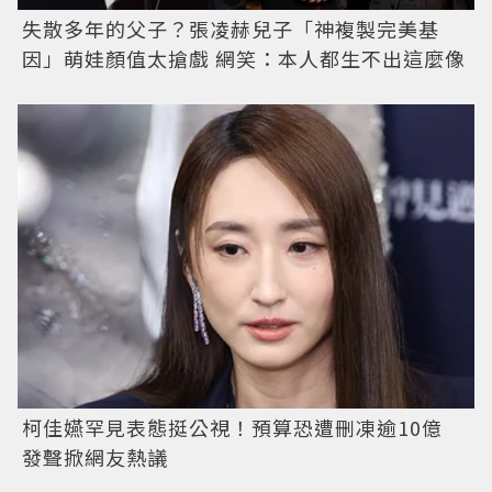
失散多年的父子？張凌赫兒子「神複製完美基
因」萌娃顏值太搶戲 網笑：本人都生不出這麼像
柯佳嬿罕見表態挺公視！預算恐遭刪凍逾10億
發聲掀網友熱議