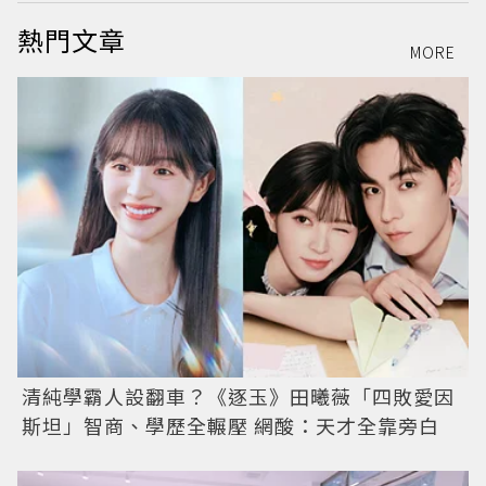
熱門文章
MORE
清純學霸人設翻車？《逐玉》田曦薇「四敗愛因
斯坦」智商、學歷全輾壓 網酸：天才全靠旁白