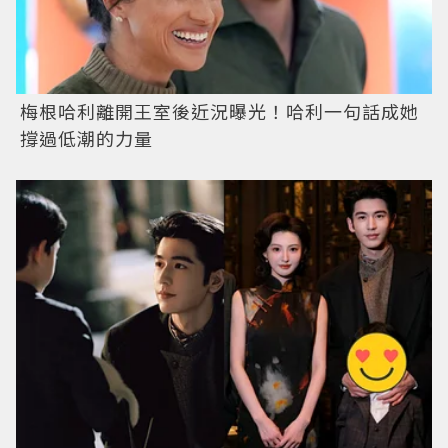
梅根哈利離開王室後近況曝光！哈利一句話成她
撐過低潮的力量