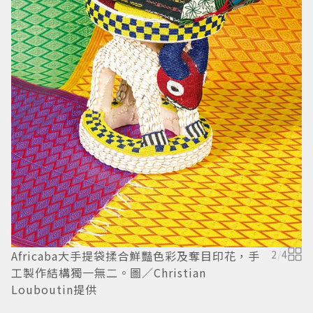
S
三
Africaba大手提袋揉合鮮豔色彩及奪目印花，手
2
/
4
工製作結構獨一無二。圖／Christian
Louboutin提供