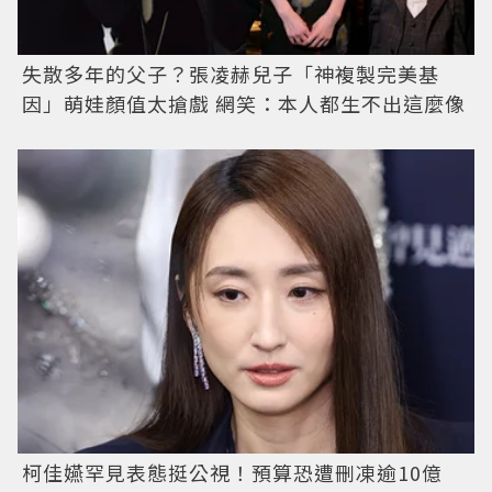
失散多年的父子？張凌赫兒子「神複製完美基
因」萌娃顏值太搶戲 網笑：本人都生不出這麼像
柯佳嬿罕見表態挺公視！預算恐遭刪凍逾10億