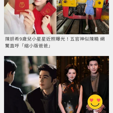
陳妍希9歲兒小星星近照曝光！五官神似陳曉 網
驚直呼「縮小版爸爸」