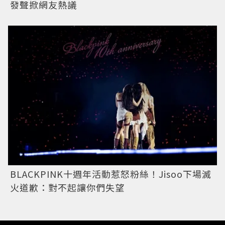
發聲掀網友熱議
BLACKPINK十週年活動惹怒粉絲！Jisoo下場滅
火道歉：對不起讓你們失望