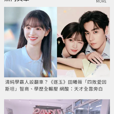
MORE
清純學霸人設翻車？《逐玉》田曦薇「四敗愛因
斯坦」智商、學歷全輾壓 網酸：天才全靠旁白