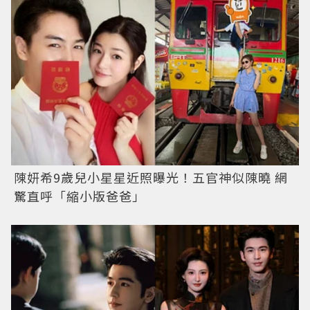
陳妍希9歲兒小星星近照曝光！五官神似陳曉 網
驚直呼「縮小版爸爸」