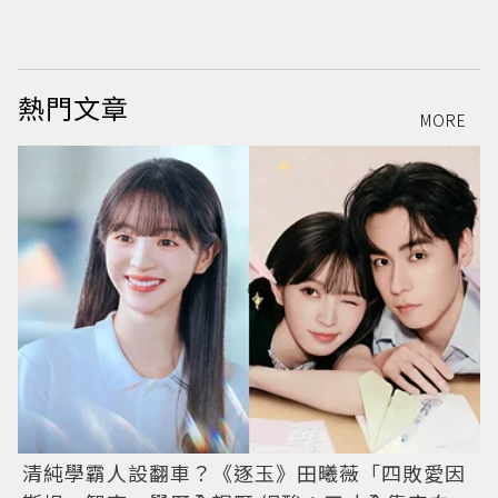
熱門文章
MORE
清純學霸人設翻車？《逐玉》田曦薇「四敗愛因