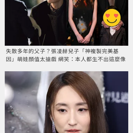
失散多年的父子？張凌赫兒子「神複製完美基
因」萌娃顏值太搶戲 網笑：本人都生不出這麼像