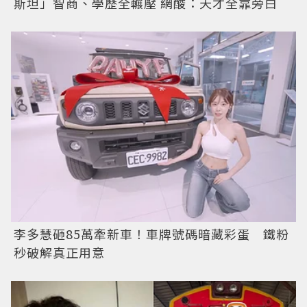
斯坦」智商、學歷全輾壓 網酸：天才全靠旁白
李多慧砸85萬牽新車！車牌號碼暗藏彩蛋 鐵粉
秒破解真正用意