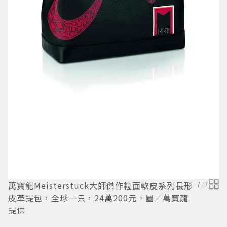
品
L
萬寶龍Meisterstuck大師傑作粒面軟皮系列長形
7
/
7
皮革提包，全球一只，24萬200元。圖／萬寶龍
提供