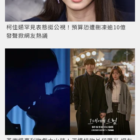
柯佳嬿罕見表態挺公視！預算恐遭刪凍逾10億
發聲掀網友熱議