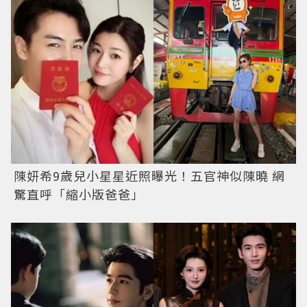
陳妍希9歲兒小星星近照曝光！五官神似陳曉 網
驚直呼「縮小版爸爸」