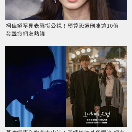
柯佳嬿罕見表態挺公視！預算恐遭刪凍逾10億
發聲掀網友熱議