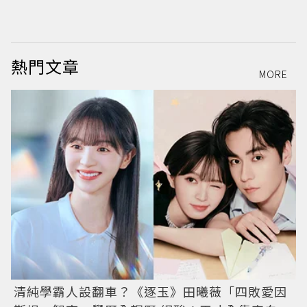
限
熱門文章
MORE
清純學霸人設翻車？《逐玉》田曦薇「四敗愛因