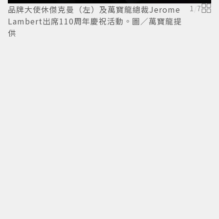
品牌大使休傑克曼（左）及萬寶龍總裁Jerome
1
/
7
Lambert出席110周年慶祝活動。圖／萬寶龍提
供