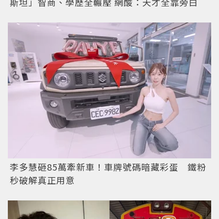
斯坦」智商、學歷全輾壓 網酸：天才全靠旁白
李多慧砸85萬牽新車！車牌號碼暗藏彩蛋 鐵粉
秒破解真正用意