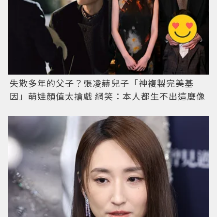
失散多年的父子？張凌赫兒子「神複製完美基
因」萌娃顏值太搶戲 網笑：本人都生不出這麼像