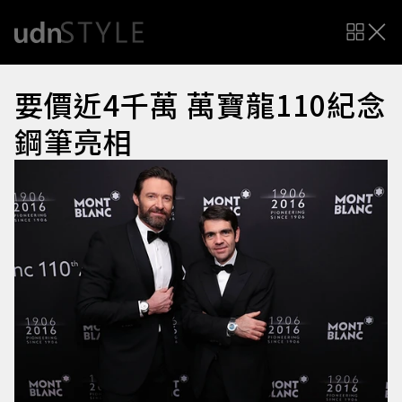
要價近4千萬 萬寶龍110紀念
鋼筆亮相