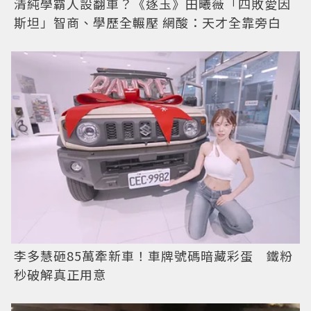
清純學霸人設翻車？《逐玉》田曦薇「四敗愛因
斯坦」智商、學歷全輾壓 網酸：天才全靠旁白
李多慧砸85萬牽新車！車牌號碼暗藏彩蛋 鐵粉
秒破解真正用意