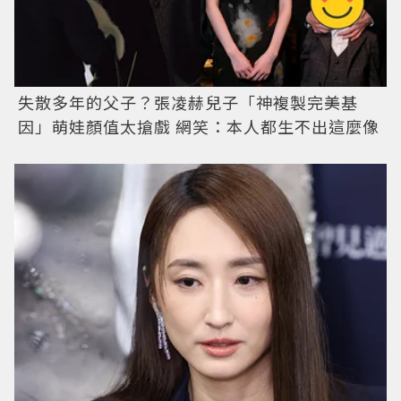
失散多年的父子？張凌赫兒子「神複製完美基
因」萌娃顏值太搶戲 網笑：本人都生不出這麼像