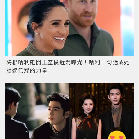
梅根哈利離開王室後近況曝光！哈利一句話成她
撐過低潮的力量